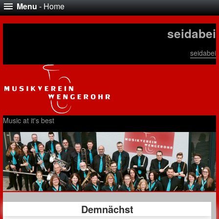
Menu
- Home
seidabei
seidabei
Music at it's best
Demnächst