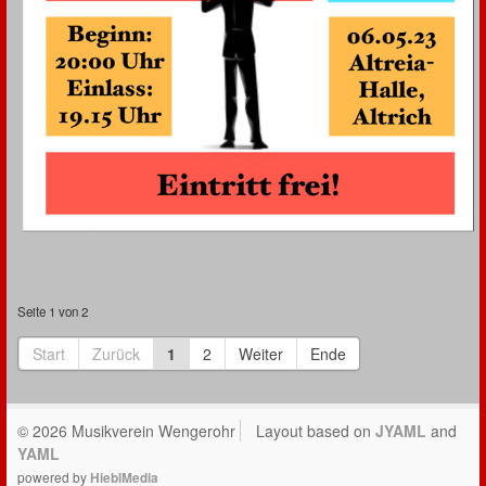
Seite 1 von 2
Start
Zurück
1
2
Weiter
Ende
© 2026 Musikverein Wengerohr
Layout based on
JYAML
and
YAML
powered by
HieblMedia