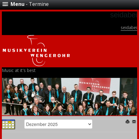
Menu
- Termine
seidabei
seidabei
Music at it's best